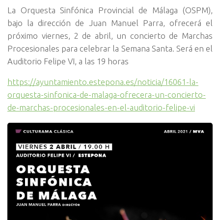
La Orquesta Sinfónica Provincial de Málaga (OSPM),
bajo la dirección de Juan Manuel Parra, ofrecerá el
próximo viernes, 2 de abril, un concierto de Marchas
Procesionales para celebrar la Semana Santa. Será en el
Auditorio Felipe VI, a las 19 horas
https://ayuntamiento.estepona.es/noticia/16061-la-
orquesta-sinfonica-de-malaga-ofrecera-un-concierto-
de-marchas-procesionales-en-el-auditorio-felipe-vi