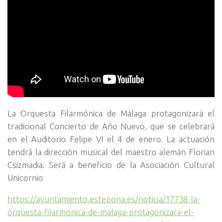
La Orquesta Filarmónica de Málaga protagonizará el
tradicional Concierto de Año Nuevo, que se celebrará
en el Auditorio Felipe VI el 4 de enero. La actuación
tendrá la dirección musical del maestro alemán Florian
Csizmadia. Será a beneficio de la Asociación Cultural
Unicornio
https://ayuntamiento.estepona.es/noticia/17738-la-
orquesta-filarmonica-de-malaga-protagonizara-el-