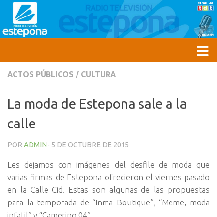
ACTOS PÚBLICOS
/
CULTURA
La moda de Estepona sale a la
calle
POR
ADMIN
·
5 DE OCTUBRE DE 2015
Les dejamos con imágenes del desfile de moda que
varias firmas de Estepona ofrecieron el viernes pasado
en la Calle Cid. Estas son algunas de las propuestas
para la temporada de “Inma Boutique”, “Meme, moda
infatil” y “Camerino 04”.