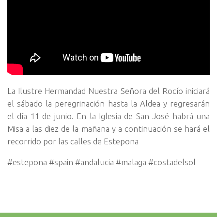
La Ilustre Hermandad Nuestra Señora del Rocío iniciará
el sábado la peregrinación hasta la Aldea y regresarán
el día 11 de junio. En la Iglesia de San José habrá una
Misa a las diez de la mañana y a continuación se hará el
recorrido por las calles de Estepona
#estepona #spain #andalucia #malaga #costadelsol