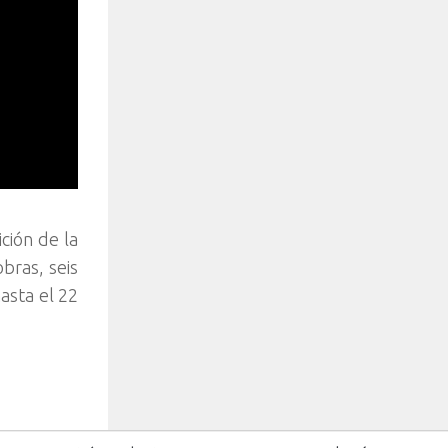
ción de la
bras, seis
asta el 22