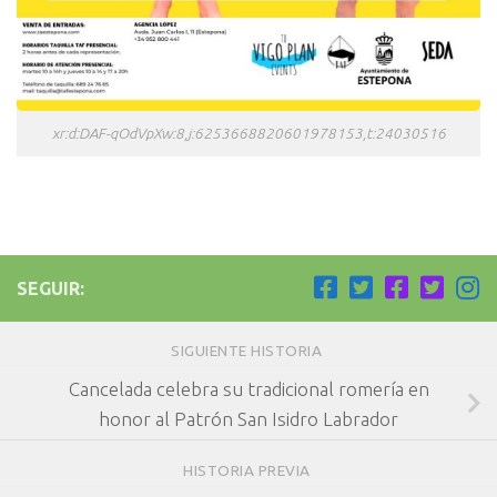
xr:d:DAF-qOdVpXw:8,j:6253668820601978153,t:24030516
SEGUIR:
SIGUIENTE HISTORIA
Cancelada celebra su tradicional romería en
honor al Patrón San Isidro Labrador
HISTORIA PREVIA