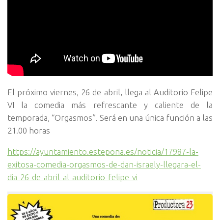
El próximo viernes, 26 de abril, llega al Auditorio Felipe
VI la comedia más refrescante y caliente de la
temporada, “Orgasmos”. Será en una única función a las
21.00 horas
https://ayuntamiento.estepona.es/noticia/17987-la-
exitosa-comedia-orgasmos-de-dan-israely-llegara-el-
dia-26-de-abril-al-auditorio-felipe-vi