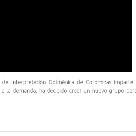
o de Interpretación Dolménica de Corominas imparte 
 a la demanda, ha decidido crear un nuevo grupo par