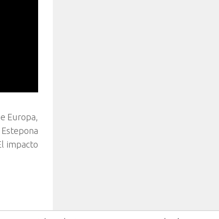
de Europa,
0 Estepona
El impacto