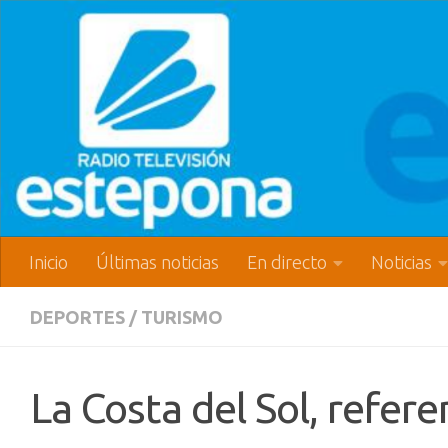
Inicio
Últimas noticias
En directo
Noticias
DEPORTES
/
TURISMO
La Costa del Sol, refer