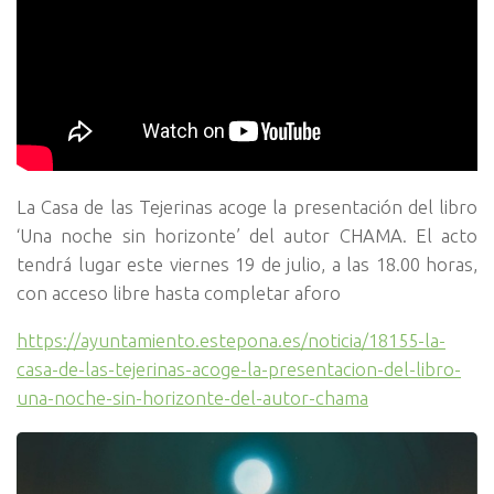
La Casa de las Tejerinas acoge la presentación del libro
‘Una noche sin horizonte’ del autor CHAMA. El acto
tendrá lugar este viernes 19 de julio, a las 18.00 horas,
con acceso libre hasta completar aforo
https://ayuntamiento.estepona.es/noticia/18155-la-
casa-de-las-tejerinas-acoge-la-presentacion-del-libro-
una-noche-sin-horizonte-del-autor-chama