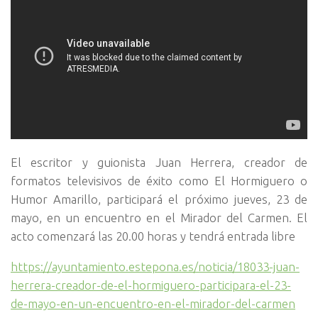
El escritor y guionista Juan Herrera, creador de
formatos televisivos de éxito como El Hormiguero o
Humor Amarillo, participará el próximo jueves, 23 de
mayo, en un encuentro en el Mirador del Carmen. El
acto comenzará las 20.00 horas y tendrá entrada libre
https://ayuntamiento.estepona.es/noticia/18033-juan-
herrera-creador-de-el-hormiguero-participara-el-23-
de-mayo-en-un-encuentro-en-el-mirador-del-carmen