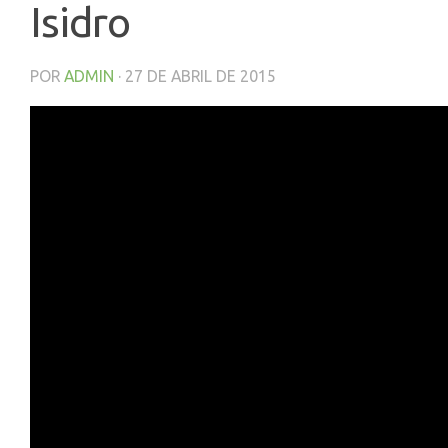
Isidro
POR
ADMIN
·
27 DE ABRIL DE 2015