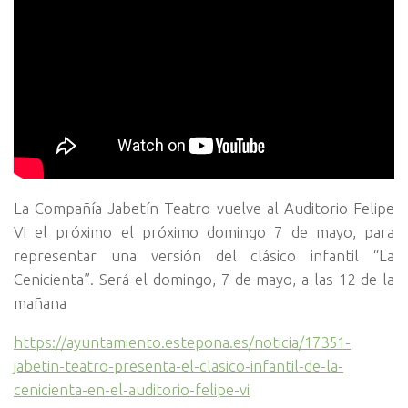
La Compañía Jabetín Teatro vuelve al Auditorio Felipe
VI el próximo el próximo domingo 7 de mayo, para
representar una versión del clásico infantil “La
Cenicienta”. Será el domingo, 7 de mayo, a las 12 de la
mañana
https://ayuntamiento.estepona.es/noticia/17351-
jabetin-teatro-presenta-el-clasico-infantil-de-la-
cenicienta-en-el-auditorio-felipe-vi