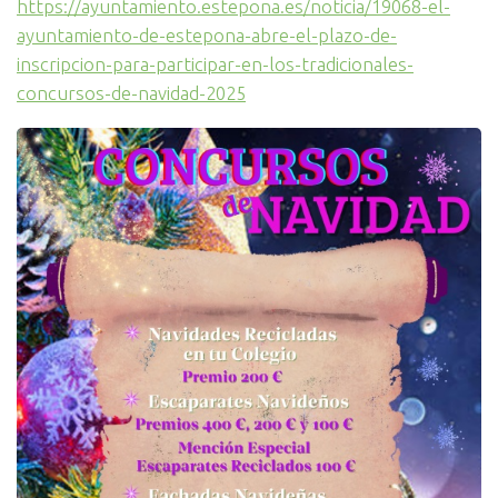
https://ayuntamiento.estepona.es/noticia/19068-el-
ayuntamiento-de-estepona-abre-el-plazo-de-
inscripcion-para-participar-en-los-tradicionales-
concursos-de-navidad-2025