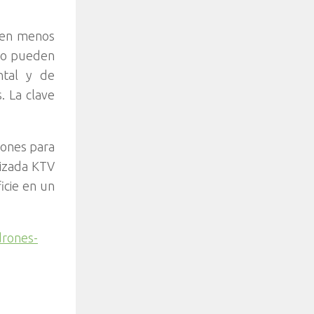
e en menos
 no pueden
ntal y de
. La clave
rones para
alizada KTV
icie en un
drones-