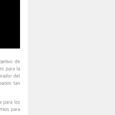
bjetivo de
es para la
irador del
acios tan
a para los
mios para