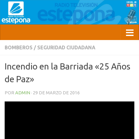
BOMBEROS
/
SEGURIDAD CIUDADANA
Incendio en la Barriada «25 Años
de Paz»
POR
ADMIN
·
29 DE MARZO DE 2016