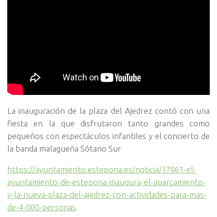
La inauguración de la plaza del Ajedrez contó con una
fiesta en la que disfrutaron tanto grandes como
pequeños con espectáculos infantiles y el concierto de
la banda malagueña Sótano Sur
https://ayuntamiento.estepona.es/noticia/17061-el-
ayuntamiento-de-estepona-inaugura-el-aparcamiento-
y-la-nueva-plaza-del-ajedrez-con-actividades-para-mas-
de-4-000-personas