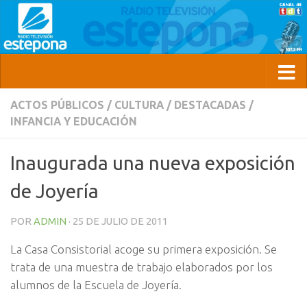
ACTOS PÚBLICOS
/
CULTURA
/
DESTACADAS
/
INFANCIA Y EDUCACIÓN
Inaugurada una nueva exposición
de Joyería
POR
ADMIN
·
25 DE JULIO DE 2011
La Casa Consistorial acoge su primera exposición. Se
trata de una muestra de trabajo elaborados por los
alumnos de la Escuela de Joyería.