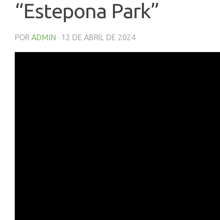
“Estepona Park”
POR
ADMIN
·
12 DE ABRIL DE 2024