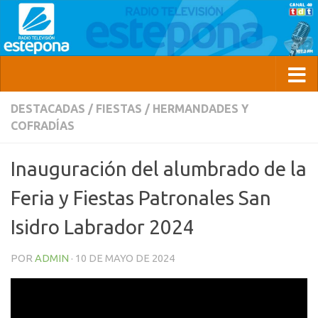
DESTACADAS
/
FIESTAS
/
HERMANDADES Y
COFRADÍAS
Inauguración del alumbrado de la
Feria y Fiestas Patronales San
Isidro Labrador 2024
POR
ADMIN
·
10 DE MAYO DE 2024