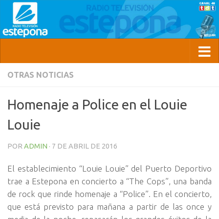
OTRAS NOTICIAS
Homenaje a Police en el Louie
Louie
POR
ADMIN
·
7 DE ABRIL DE 2016
El establecimiento “Louie Louie” del Puerto Deportivo
trae a Estepona en concierto a “The Cops”, una banda
de rock que rinde homenaje a “Police”. En el concierto,
que está previsto para mañana a partir de las once y