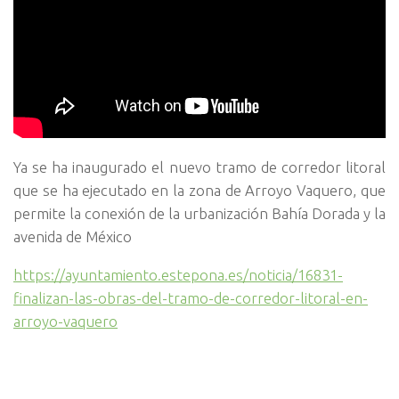
Ya se ha inaugurado el nuevo tramo de corredor litoral
que se ha ejecutado en la zona de Arroyo Vaquero, que
permite la conexión de la urbanización Bahía Dorada y la
avenida de México
https://ayuntamiento.estepona.es/noticia/16831-
finalizan-las-obras-del-tramo-de-corredor-litoral-en-
arroyo-vaquero