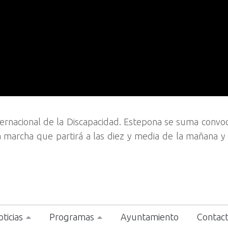
ernacional de la Discapacidad. Estepona se suma conv
 marcha que partirá a las diez y media de la mañana y
ticias
Programas
Ayuntamiento
Contac