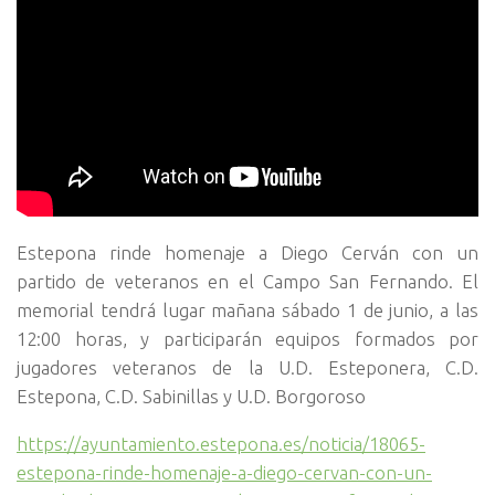
Estepona rinde homenaje a Diego Cerván con un
partido de veteranos en el Campo San Fernando. El
memorial tendrá lugar mañana sábado 1 de junio, a las
12:00 horas, y participarán equipos formados por
jugadores veteranos de la U.D. Esteponera, C.D.
Estepona, C.D. Sabinillas y U.D. Borgoroso
https://ayuntamiento.estepona.es/noticia/18065-
estepona-rinde-homenaje-a-diego-cervan-con-un-