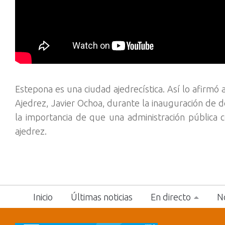
Estepona es una ciudad ajedrecística. Así lo afirmó
Ajedrez, Javier Ochoa, durante la inauguración de 
la importancia de que una administración públic
ajedrez.
Inicio
Últimas noticias
En directo
No