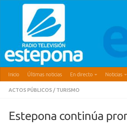
Inicio
Últimas noticias
En directo
Noticias
ACTOS PÚBLICOS
/
TURISMO
Estepona continúa pro