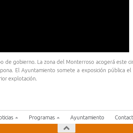
po de gobierno. La zona del Monterroso acogerá este ci
stepona. El Ayuntamiento somete a exposición pública el
rior explotación.
ticias
Programas
Ayuntamiento
Contac