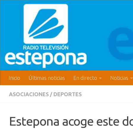
Inicio
Últimas noticias
En directo
Noticias
ASOCIACIONES
/
DEPORTES
Estepona acoge este do