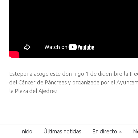
Estepona acoge este domingo 1 de diciembre la II ed
del Cáncer de Páncreas y organizada por el Ayuntamie
la Plaza del Ajedrez
Inicio
Últimas noticias
En directo
No