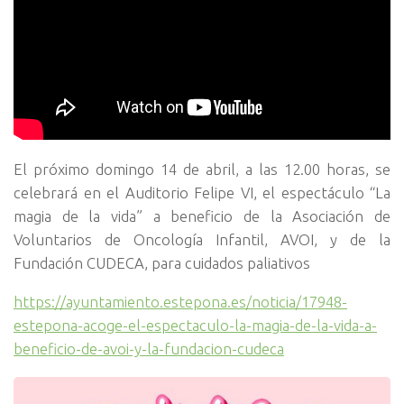
El próximo domingo 14 de abril, a las 12.00 horas, se
celebrará en el Auditorio Felipe VI, el espectáculo “La
magia de la vida” a beneficio de la Asociación de
Voluntarios de Oncología Infantil, AVOI, y de la
Fundación CUDECA, para cuidados paliativos
https://ayuntamiento.estepona.es/noticia/17948-
estepona-acoge-el-espectaculo-la-magia-de-la-vida-a-
beneficio-de-avoi-y-la-fundacion-cudeca