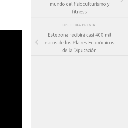
mundo del fisioculturismo y
fitness
HISTORIA PREVIA
Estepona recibirá casi 400 mil
euros de los Planes Económicos
de la Diputación