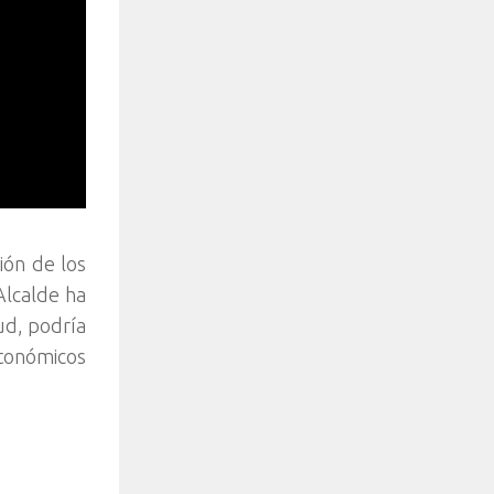
ión de los
Alcalde ha
ud, podría
utonómicos