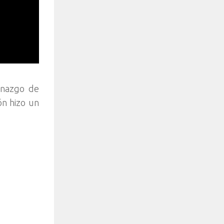
ronazgo de
ón hizo un