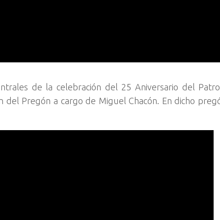
ntrales de la celebración del 25 Aniversario del Pat
ón del Pregón a cargo de Miguel Chacón. En dicho preg