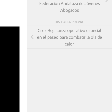
Federación Andaluza de Jóvenes
Abogados
HISTORIA PREVIA
Cruz Roja lanza operativo especial
en el paseo para combatir la ola de
calor