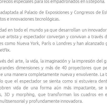
precios especiales para los empadronados en Estepona.
 adaptada al Palacio de Exposiciones y Congresos de E
os e innovaciones tecnológicas.
idad en todo el mundo ya que desarrollan un innovado
e artista y espectador converjan y convivan a través d
ales como Nueva York, París o Londres y han alcanzado
tflix.
és del arte, la vida, la imaginación y la impresión del g
e grandes dimensiones y más de 40 proyectores que pe
a de una manera completamente nueva y envolvente. La 
ndo que el espectador se sienta como si estuviera den
cobren vida de una forma aún más impactante, se i
cas, 3D y morphing, que transforman los cuadros en 
 multisensorial y profundamente innovadora.