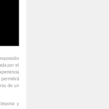
exposición
ada por el
xperiencia
 permitirá
dros de un
stepona y