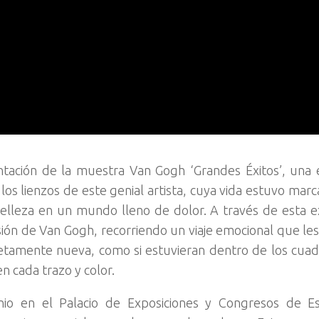
tación de la muestra Van Gogh ‘Grandes Éxitos’, una 
os lienzos de este genial artista, cuya vida estuvo marc
elleza en un mundo lleno de dolor. A través de esta e
pasión de Van Gogh, recorriendo un viaje emocional que les
etamente nueva, como si estuvieran dentro de los cua
cada trazo y color.
io en el Palacio de Exposiciones y Congresos de E