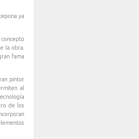
stepona ya
r concepto
e la obra.
 gran fama
ran pintor
rmiten al
tecnología
tro de los
ncorporan
elementos