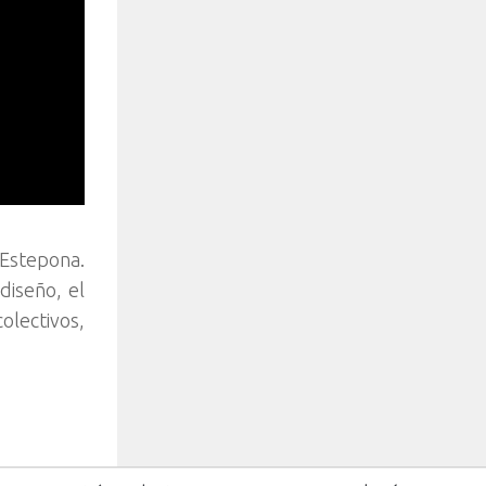
 Estepona.
diseño, el
olectivos,