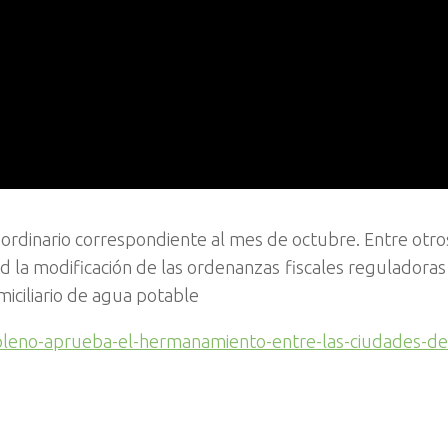
ordinario correspondiente al mes de octubre. Entre otro
 la modificación de las ordenanzas fiscales reguladoras 
miciliario de agua potable
-pleno-aprueba-el-hermanamiento-entre-las-ciudades-de