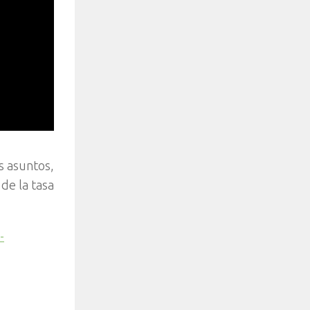
s asuntos,
de la tasa
-