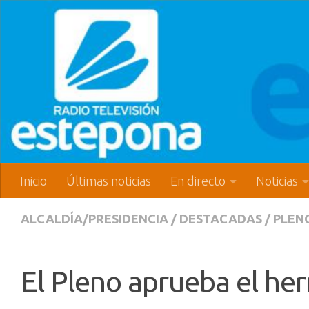
Inicio
Últimas noticias
En directo
Noticias
ALCALDÍA/PRESIDENCIA
/
DESTACADAS
/
PLEN
El Pleno aprueba el he