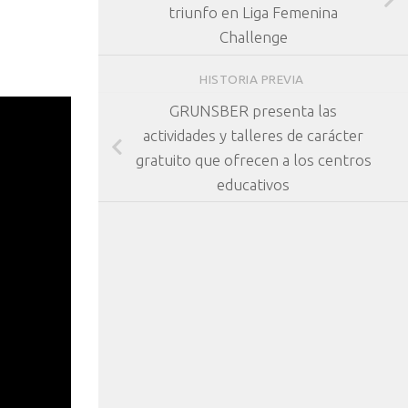
triunfo en Liga Femenina
Challenge
HISTORIA PREVIA
GRUNSBER presenta las
actividades y talleres de carácter
gratuito que ofrecen a los centros
educativos