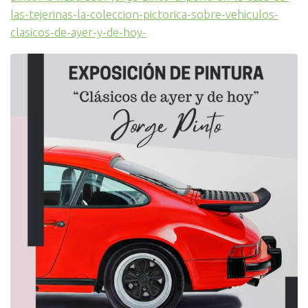
las-tejerinas-la-coleccion-pictorica-sobre-vehiculos-
clasicos-de-ayer-y-de-hoy-