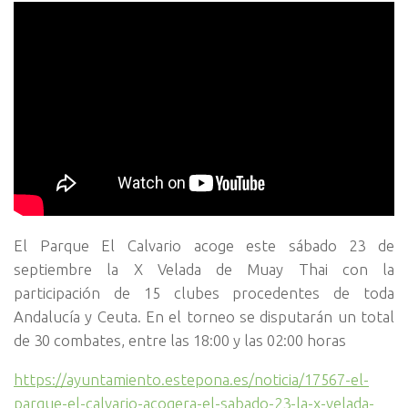
El Parque El Calvario acoge este sábado 23 de
septiembre la X Velada de Muay Thai con la
participación de 15 clubes procedentes de toda
Andalucía y Ceuta. En el torneo se disputarán un total
de 30 combates, entre las 18:00 y las 02:00 horas
https://ayuntamiento.estepona.es/noticia/17567-el-
parque-el-calvario-acogera-el-sabado-23-la-x-velada-