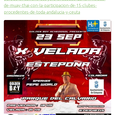
de-muay-thai-con-la-participacion-de-15-clubes-
procedentes-de-toda-andalucia-y-ceuta