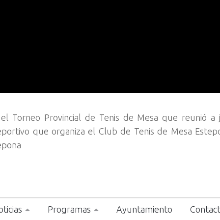
el Torneo Provincial de Tenis de Mesa que reunió a 
portivo que organiza el Club de Tenis de Mesa Estep
tepona
ticias
Programas
Ayuntamiento
Contac