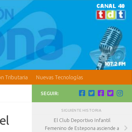
ón Tributaria
Nuevas Tecnologías
SEGUIR:
SIGUIENTE HISTORIA
el
El Club Deportivo Infantil
Femenino de Estepona asciende a