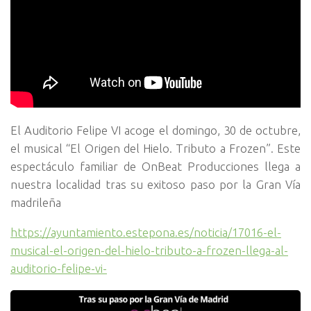
El Auditorio Felipe VI acoge el domingo, 30 de octubre,
el musical “El Origen del Hielo. Tributo a Frozen”. Este
espectáculo familiar de OnBeat Producciones llega a
nuestra localidad tras su exitoso paso por la Gran Vía
madrileña
https://ayuntamiento.estepona.es/noticia/17016-el-
musical-el-origen-del-hielo-tributo-a-frozen-llega-al-
auditorio-felipe-vi-