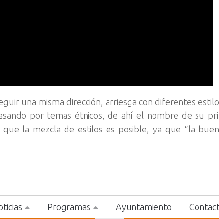
guir una misma dirección, arriesga con diferentes estil
asando por temas étnicos, de ahí el nombre de su pr
que la mezcla de estilos es posible, ya que “la bue
ticias
Programas
Ayuntamiento
Contac