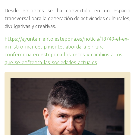
Desde entonces se ha convertido en un espacio
transversal para la generación de actividades culturales,
divulgativas y creativas.
https://ayuntamiento.estepona.es/noticia/18749-el-ex-
ministro-manuel-pimentel-abordara-en-una-
conferencia-en-estepona-los-retos-y-cambios-a-los-
que-se-enfrenta-las-sociedades-actuales