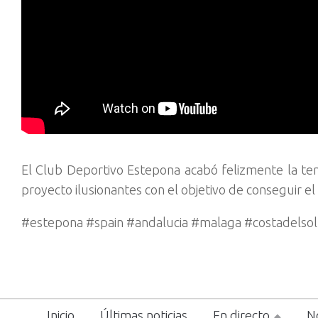
El Club Deportivo Estepona acabó felizmente la tem
proyecto ilusionantes con el objetivo de conseguir e
#estepona #spain #andalucia #malaga #costadelsol
Inicio
Últimas noticias
En directo
No