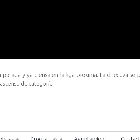
porada y ya piensa en la liga próxima. La directiva se 
l ascenso de categoría
ticias
Programas
Ayuntamiento
Contac