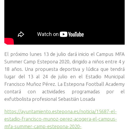
El próximo lunes 13 de julio dará inicio el Campus MFA
Summer Camp Estepona 2020, dirigido a niños entre 4 y
18 años. Una propuesta deportiva y lúdica que tendrá
lugar del 13 al 24 de julio en el Estadio Municipal
Francisco Muñoz Pérez. La Estepona Football Academy
contará con actividades programadas por el
exfutbolista profesional Sebastián Losada
https://ayuntamiento.estepona.es/noticia/15687-el-
estadio-francisco-munoz-perez-acogera-el-campus-
mfa-summer-camp-estepona-2020-