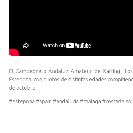
El Campeonato Andaluz Amateur de Karting “Los 
Estepona, con pilotos de distintas edades compitien
de octubre
#estepona #spain #andalucia #malaga #costadelsol