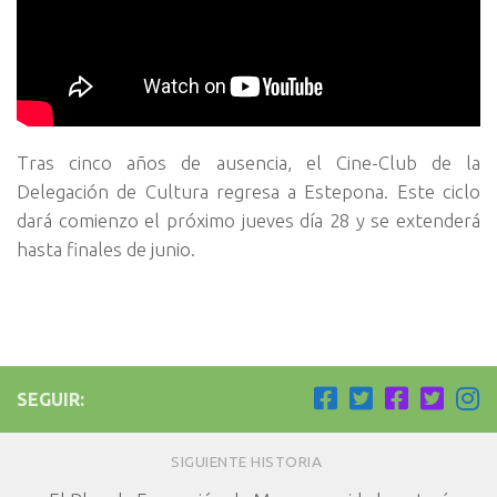
Tras cinco años de ausencia, el Cine-Club de la
Delegación de Cultura regresa a Estepona. Este ciclo
dará comienzo el próximo jueves día 28 y se extenderá
hasta finales de junio.
SEGUIR:
SIGUIENTE HISTORIA