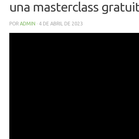
una masterclass gratui
POR
ADMIN
·
4 DE ABRIL DE 2023