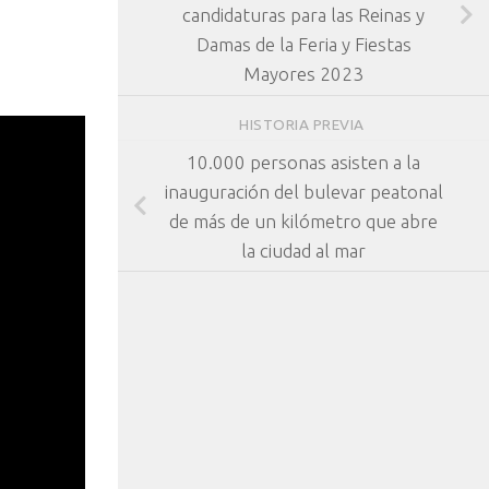
candidaturas para las Reinas y
Damas de la Feria y Fiestas
Mayores 2023
HISTORIA PREVIA
10.000 personas asisten a la
inauguración del bulevar peatonal
de más de un kilómetro que abre
la ciudad al mar