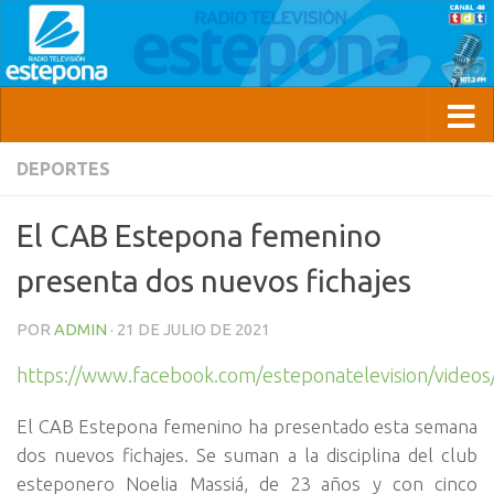
DEPORTES
El CAB Estepona femenino
presenta dos nuevos fichajes
POR
ADMIN
·
21 DE JULIO DE 2021
https://www.facebook.com/esteponatelevision/vide
El CAB Estepona femenino ha presentado esta semana
dos nuevos fichajes. Se suman a la disciplina del club
esteponero Noelia Massiá, de 23 años y con cinco