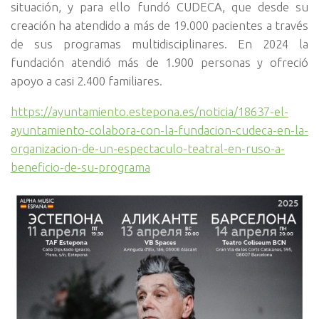
situación, y para ello fundó CUDECA, que desde su
creación ha atendido a más de 19.000 pacientes a través
de sus programas multidisciplinares. En 2024 la
fundación atendió más de 1.900 personas y ofreció
apoyo a casi 2.400 familiares.
https://ayuntamiento.estepona.es/noticia/18637-el-
ayuntamiento-colabora-con-la-fundacion-cudeca-en-la-
organizacion-de-un-espectaculo-teatral-en-ruso-a-
beneficio-de-su-programa