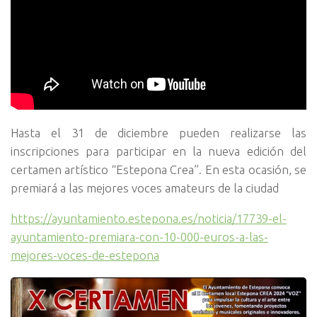
Hasta el 31 de diciembre pueden realizarse las
inscripciones para participar en la nueva edición del
certamen artístico “Estepona Crea”. En esta ocasión, se
premiará a las mejores voces amateurs de la ciudad
https://ayuntamiento.estepona.es/noticia/17739-el-
ayuntamiento-premiara-con-10-000-euros-a-las-
mejores-voces-de-estepona