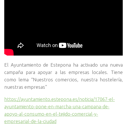
El Ayuntamiento de Estepona ha activado una nueva
campaña para apoyar a las empresas locales. Tiene
como lema “Nuestros comercios, nuestra hostelería,
nuestras empresas”
https://ayuntamiento.estepona.es/noticia/17067-el-
ayuntamiento-pone-en-marcha-una-campana-de-
apoyo-al-consumo-en-el-tejido-comercial-y-
empresarial-de-la-ciudad