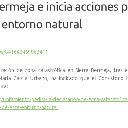
ermeja e inicia acciones 
 entorno natural
eos/841648469863411
ación de zona catastrófica en Sierra Bermeja, tras e
aría García Urbano, ha indicado que el Consistorio h
ural
ayuntamiento-pedira-la-declaracion-de-zona-catastrofica
on-de-este-entorno-natural